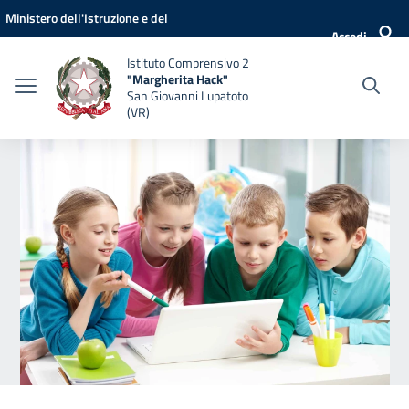
Vai ai contenuti
Vai al menu di navigazione
Vai al footer
Ministero dell'Istruzione e del
Accedi
Merito
Istituto Comprensivo 2
"Margherita Hack"
San Giovanni Lupatoto
(VR)