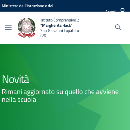
Vai ai contenuti
Vai al menu di navigazione
Vai al footer
Ministero dell'Istruzione e del
Accedi
Merito
Istituto Comprensivo 2
"Margherita Hack"
San Giovanni Lupatoto
(VR)
Novità
Rimani aggiornato su quello che avviene
nella scuola