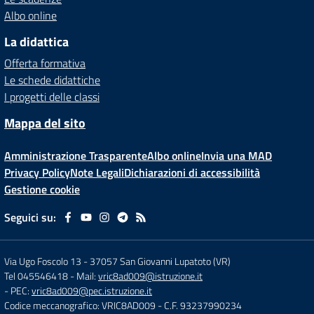
Albo online
La didattica
Offerta formativa
Le schede didattiche
I progetti delle classi
Mappa del sito
Amministrazione Trasparente
Albo online
Invia una MAD
Privacy Policy
Note Legali
Dichiarazioni di accessibilità
Gestione cookie
Seguici su:
Via Ugo Foscolo 13
-
37057 San Giovanni Lupatoto (VR)
Tel 045546418
- Mail:
vric8ad009@istruzione.it
- PEC:
vric8ad009@pec.istruzione.it
Codice meccanografico: VRIC8AD009
- C.F. 93237990234