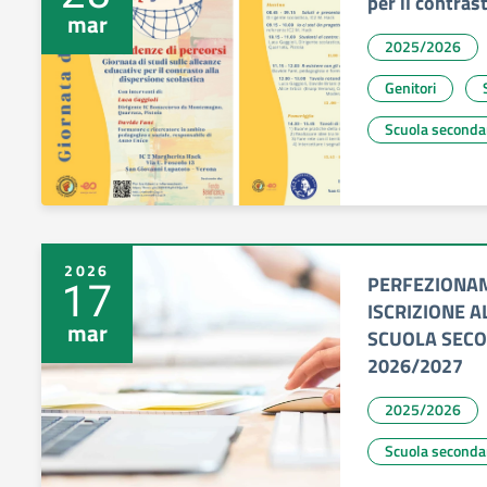
per il contras
mar
2025/2026
Genitori
Scuola seconda
2026
PERFEZIONAM
17
ISCRIZIONE A
mar
SCUOLA SECON
2026/2027
2025/2026
Scuola seconda