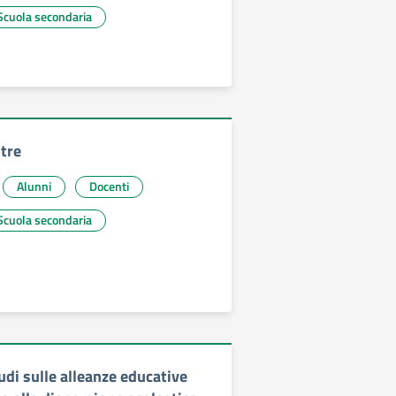
Scuola secondaria
tre
Alunni
Docenti
Scuola secondaria
udi sulle alleanze educative