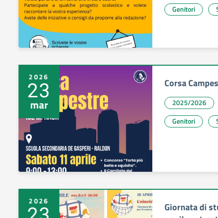
Genitori
2026
Corsa Campes
23
mar
2025/2026
Genitori
2026
Giornata di st
23