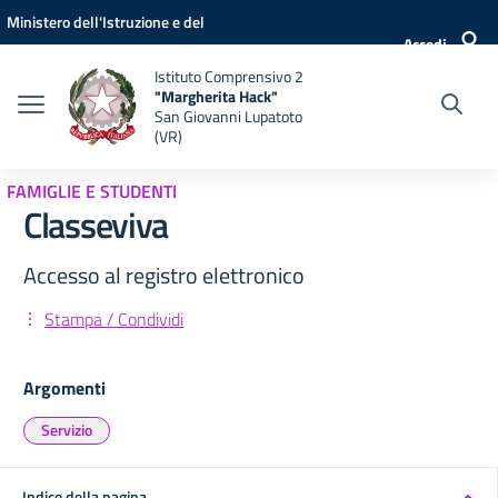
Vai ai contenuti
Vai al menu di navigazione
Vai al footer
Ministero dell'Istruzione e del
Accedi
Merito
Istituto Comprensivo 2
"Margherita Hack"
San Giovanni Lupatoto
(VR)
FAMIGLIE E STUDENTI
Classeviva
Accesso al registro elettronico
Stampa / Condividi
Argomenti
Servizio
Indice della pagina